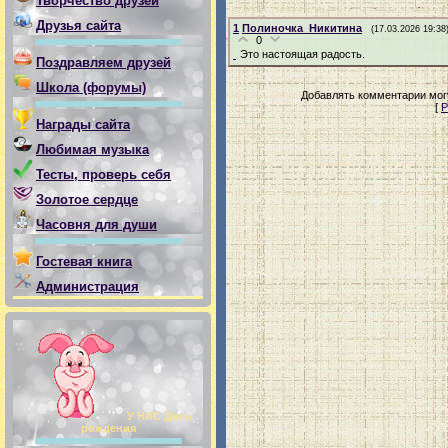
Творчество друзей
Друзья сайта
1
Полиночка_Никитина
(17.03.2026 19:38
0
Это настоящая радость.
Поздравляем друзей
Школа (форумы)
Добавлять комментарии могу
[
Р
Награды сайта
Любимая музыка
Тесты, проверь себя
Золотое сердце
Часовня для души
Гостевая книга
Администрация
У НАС День
рождения