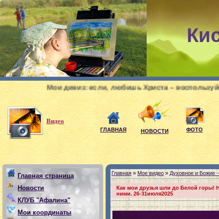
Ки
ои девиз: если, любишь Христа – воспользуйся всеми мело
Видео
ГЛАВНАЯ
ФОТО
НОВОСТИ
Главная
»
Мое видео
»
Духовное и Божие -
Главная страница
Новости
Как мои друзья шли до Белой горы! 
ними. 26-31июля2025
КЛУБ "Афалина"
Мои координаты