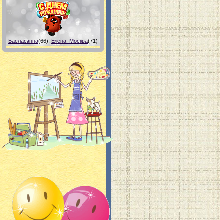
Басласанна
(66)
,
Елена_Москва
(71)