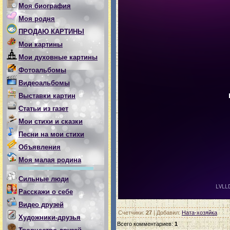
Моя биография
Моя родня
ПРОДАЮ КАРТИНЫ
Мои картины
Мои духовные картины
Фотоальбомы
Видеоальбомы
Выставки картин
Статьи из газет
Мои стихи и сказки
Песни на мои стихи
Объявления
Моя малая родина
Сильные люди
Расскажи о себе
Видео друзей
Счетчики
:
27
|
Добавил
:
Ната-хозяйка
Художники-друзья
Всего комментариев
:
1