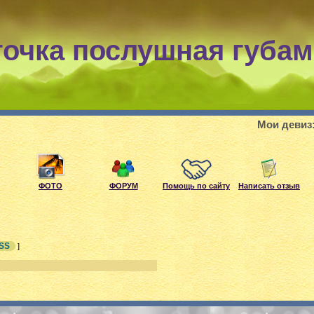
точка послушная губам
Мои девиз: есл
ФОТО
ФОРУМ
Помощь по сайту
Написать отзыв
SS
]