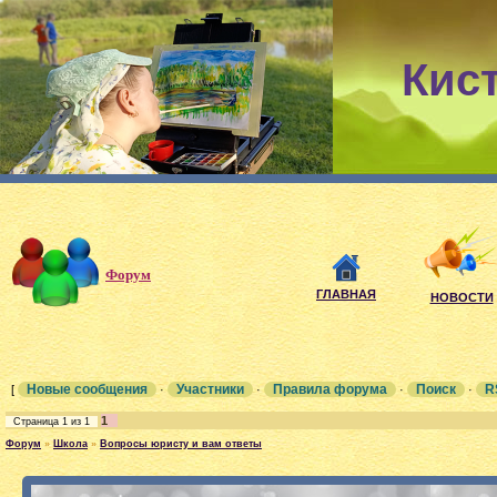
Кис
Форум
ГЛАВНАЯ
НОВОСТИ
Новые сообщения
Участники
Правила форума
Поиск
R
[
·
·
·
·
1
Страница
1
из
1
Форум
»
Школа
»
Вопросы юристу и вам ответы