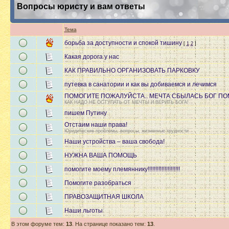
Вопросы юристу и вам ответы
Тема
борьба за доступности и спокой тишину
[
1
2
]
Какая дорога у нас
КАК ПРАВИЛЬНО ОРГАНИЗОВАТЬ ПАРКОВКУ
путевка в санатории и как вы добиваемся и лечимся
ПОМОГИТЕ ПОЖАЛУЙСТА.. МЕЧТА СБЫЛАСЬ БОГ ПО
КАК НАДО НЕ ОСТУПАТЬ ОТ МЕЧТЫ И ВЕРИТЬ БОГА!
пишем Путину
Отстаим наши права!
Юридические проблемы, вопросы, жизненные трудности
Наши устройства – ваша свобода!
НУЖНА ВАША ПОМОЩЬ
помогите моему племяннику!!!!!!!!!!!!!!!!!!!!!
Помогите разобраться
ПРАВОЗАЩИТНАЯ ШКОЛА
Наши льготы
В этом форуме тем:
13
. На странице показано тем:
13
.