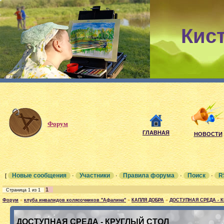
Кис
Форум
ГЛАВНАЯ
НОВОСТИ
Новые сообщения
Участники
Правила форума
Поиск
R
[
·
·
·
·
1
Страница
1
из
1
Форум
»
клуба инвалидов колясочников "Афалина"
»
КАПЛЯ ДОБРА
»
ДОСТУПНАЯ СРЕДА - 
ДОСТУПНАЯ СРЕДА - КРУГЛЫЙ СТОЛ