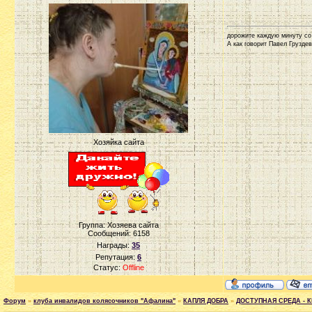
дорожите каждую минуту со
А как говорит Павел Груздев 
Хозяйка сайта
Группа: Хозяева сайта
Сообщений:
6158
Награды:
35
Репутация:
6
Статус:
Offline
Форум
»
клуба инвалидов колясочников "Афалина"
»
КАПЛЯ ДОБРА
»
ДОСТУПНАЯ СРЕДА - 