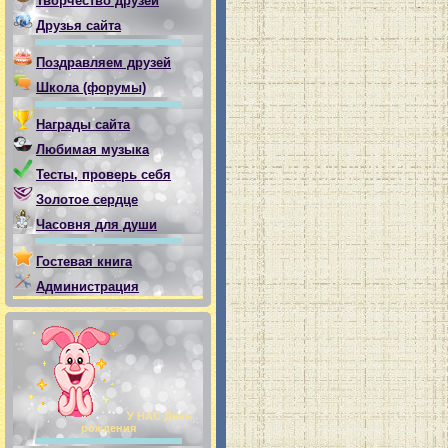
Творчество друзей
Друзья сайта
Поздравляем друзей
Школа (форумы)
Награды сайта
Любимая музыка
Тесты, проверь себя
Золотое сердце
Часовня для души
Гостевая книга
Администрация
У НАС День
рождения