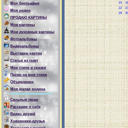
15
1
Моя биография
22
2
Моя родня
29
3
ПРОДАЮ КАРТИНЫ
Мои картины
Мои духовные картины
Фотоальбомы
Видеоальбомы
Выставки картин
Статьи из газет
Мои стихи и сказки
Песни на мои стихи
Объявления
Моя малая родина
Сильные люди
Расскажи о себе
Видео друзей
Художники-друзья