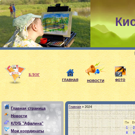
Ки
Мои девиз
БЛОГ
ГЛАВНАЯ
ФОТО
НОВОСТИ
Главная
»
2024
Главная страница
Новости
Пн
В
КЛУБ "Афалина"
1
2
Мои координаты
8
9