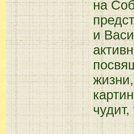
на Со
предс
и Васи
активн
посвя
жизни
картин
чудит,