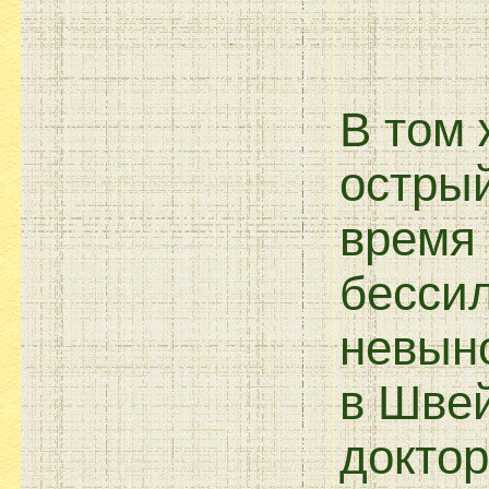
В том 
острый
время 
бессил
невын
в Швей
доктор