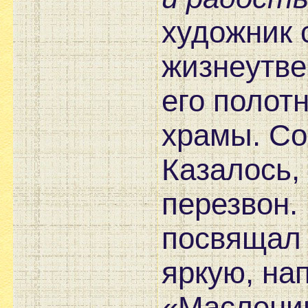
художник 
жизнеутве
его полот
храмы. Со
Казалось,
перезвон.
посвящал 
яркую, на
«Маслениц