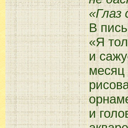
«Глаз
В пись
«Я тол
и сажу
месяц 
рисова
орнаме
и голо
акваре