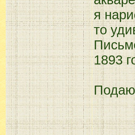
я нари
то уди
Письмо
1893 г
Подаю