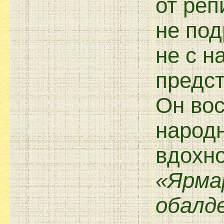
от реп
не под
не с н
предст
Он вос
народ
вдохн
«Ярма
обалде