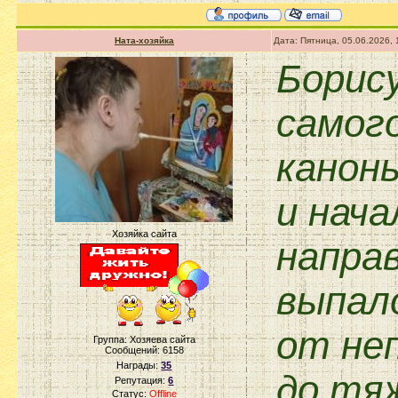
Ната-хозяйка
Дата: Пятница, 05.06.2026,
Борис
самого
канон
и нач
Хозяйка сайта
напра
выпал
от не
Группа: Хозяева сайта
Сообщений:
6158
Награды:
35
до тя
Репутация:
6
Статус:
Offline