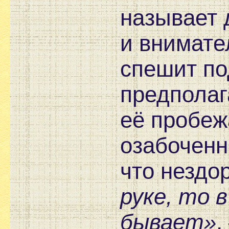
называет 
и внимате
спешит по
предполаг
её пробеж
озабочен
что нездо
руке, то 
бывает»
,