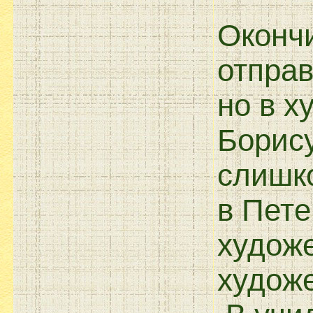
Окончи
отправ
но в х
Борису
слишко
в Пете
худож
художе