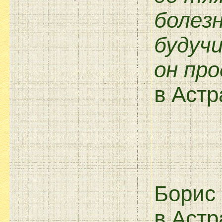
болезн
будучи
он пр
в Астр
Борис 
в Астр