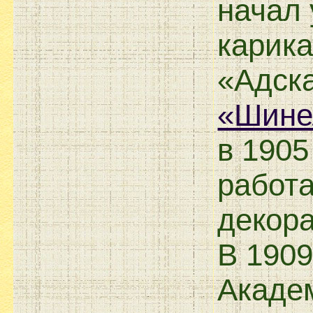
начал 
карика
«Адск
«Шине
в 1905
работ
декора
В 1909
Академ