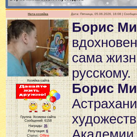
Ната-хозяйка
Дата: Пятница, 05.06.2026, 16:08 | Сообщ
Борис Ми
вдохновен
сама жизн
русскому.
Хозяйка сайта
Борис Ми
Астрахани
художеств
Группа: Хозяева сайта
Сообщений:
6158
Награды:
35
Академии 
Репутация:
6
Статус:
Offline