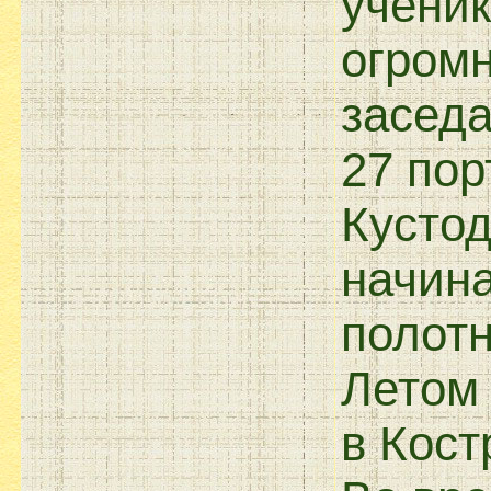
ученик
огром
заседа
27 пор
Кустод
начина
полотн
Летом 
в Кост