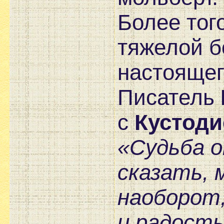
Более тог
тяжелой б
настоящег
Писатель
с
Кустод
«Судьба о
сказать, 
наоборот,
и радость