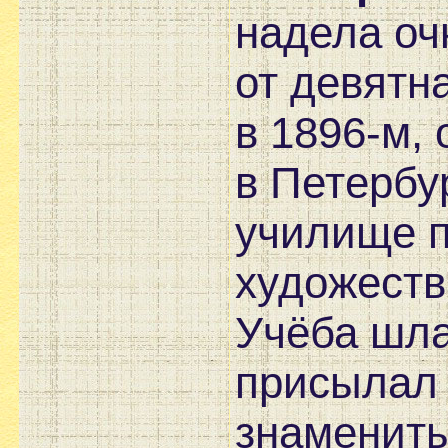
надела оч
от девятн
в 1896-м,
в Петербу
училище 
художеств
Учёба шла
присылал 
знаменит