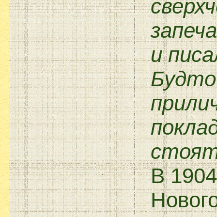
сверх
запеч
и писа
Будто 
прили
покла
стоят
В 1904
Нового