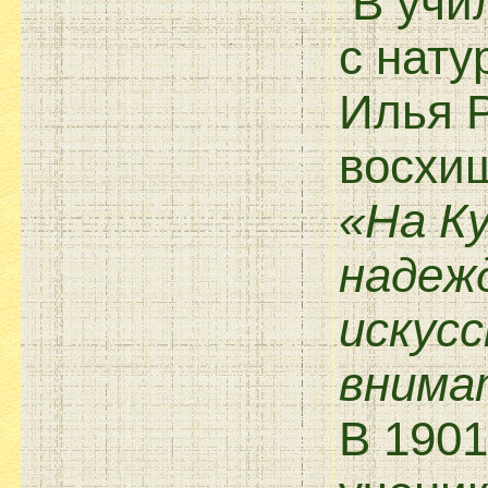
В учил
с нату
Илья Р
восхищ
«На К
надеж
искусс
внима
В 1901