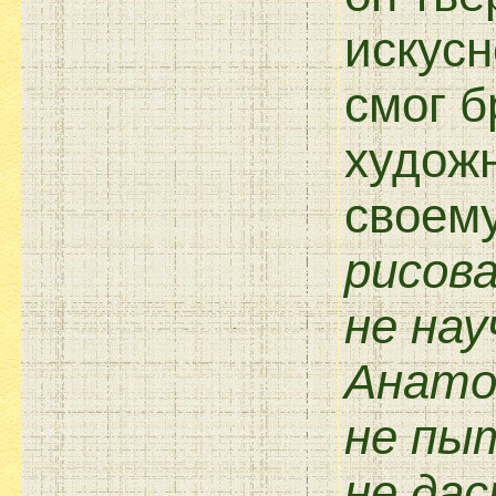
искусн
смог б
художн
своему
рисов
не нау
Анато
не пы
не дас