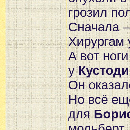
грозил по
Сначала —
Хирургам 
А вот ноги
у
Кустоди
Он оказал
Но всё ещ
для
Бори
мольберт.