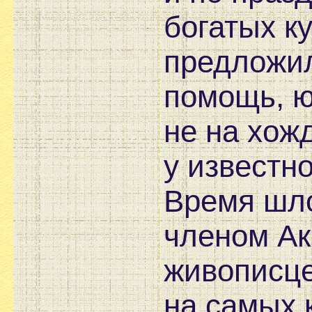
богатых к
предложи
помощь, ю
не на хож
у известн
Время шл
членом Ак
живописце
на самых 