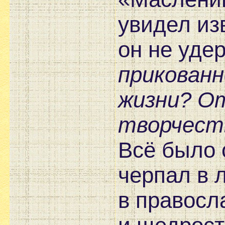
увидел из
он не уде
прикованн
жизни? О
творчест
Всё было 
черпал в л
в правосл