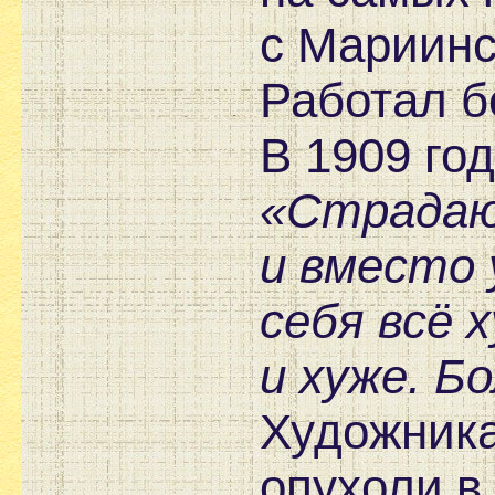
с Мариинс
Работал б
В 1909 го
«Страдаю 
и вместо 
себя всё 
и хуже. Б
Художника
опухоли в