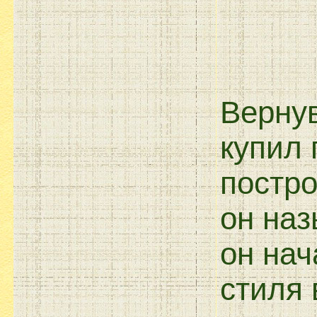
Вернув
купил
постро
он наз
он нач
стиля 