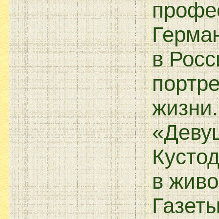
профе
Герма
в Росс
портре
жизни.
«Деву
Кустод
в живо
Газеты