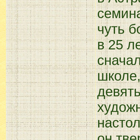
семина
чуть б
в 25 л
сначал
школе,
девять
худож
настол
он тве