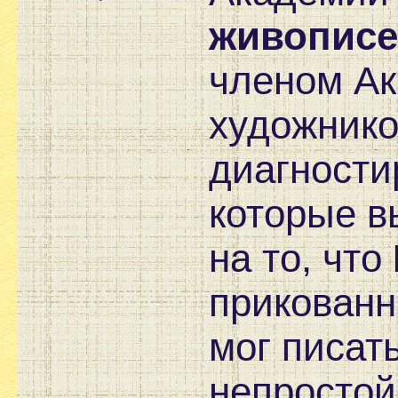
живописе
членом Ак
художнико
диагности
которые в
на то, что
прикованн
мог писат
непростой