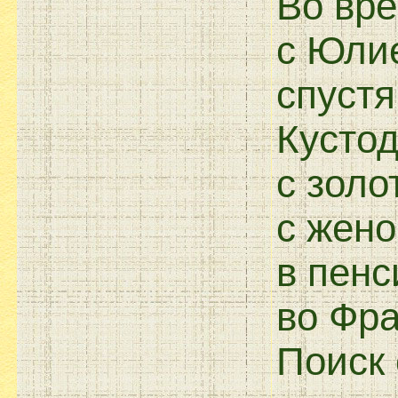
Во вре
с Юлие
спустя
Кусто
с золо
с жено
в пенс
во Фра
Поиск 