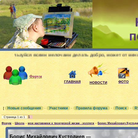
п
делать добро, может от меня мир станет добрым!!
Форум
ГЛАВНАЯ
ФОТО
НОВОСТИ
Новые сообщения
Участники
Правила форума
Поиск
R
[
·
·
·
·
1
Страница
1
из
1
Форум
»
Школа
»
мои наставники к творческой жизни - коллеги
»
Борис Михайлович Кустод
Борис Михайлович Кустодиев —