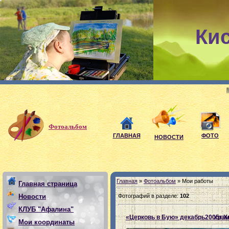
Ки
Мои девиз:
Фотоальбом
ГЛАВНАЯ
ФОТО
НОВОСТИ
Главная
»
Фотоальбом
» Мои работы
Главная страница
Фотографий в разделе
:
102
Новости
КЛУБ "Афалина"
Мои координаты