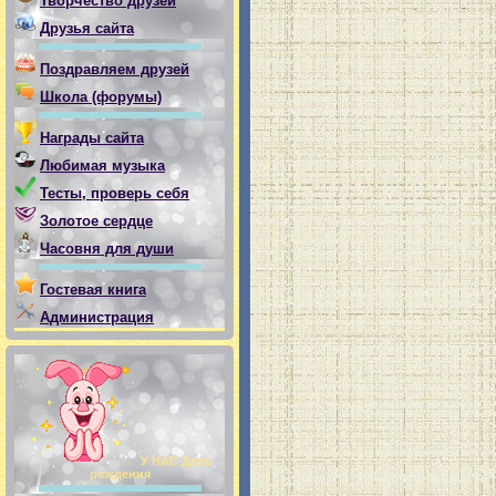
Творчество друзей
Друзья сайта
Поздравляем друзей
Школа (форумы)
Награды сайта
Любимая музыка
Тесты, проверь себя
Золотое сердце
Часовня для души
Гостевая книга
Администрация
У НАС День
рождения