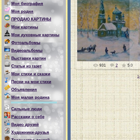
Моя биография
Моя родня
ПРОДАЮ КАРТИНЫ
05.04.2010
Мои картины
«Церковь в Бую» декабрь2005г
Холст,масло
Мои духовные картины
Счастливая
Фотоальбомы
Видеоальбомы
Выставки картин
931
2
5.0
Статьи из газет
Мои стихи и сказки
1
Песни на мои стихи
Объявления
Моя малая родина
Сильные люди
Расскажи о себе
Видео друзей
Художники-друзья