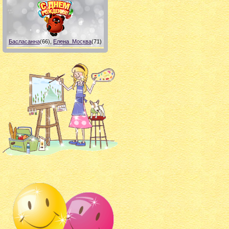
Басласанна
(66)
,
Елена_Москва
(71)