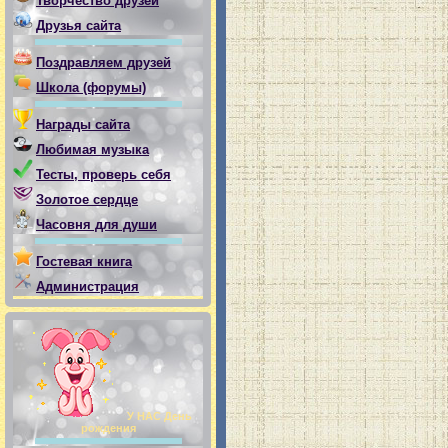
Творчество друзей
Друзья сайта
Поздравляем друзей
Школа (форумы)
Награды сайта
Любимая музыка
Тесты, проверь себя
Золотое сердце
Часовня для души
Гостевая книга
Администрация
У НАС День
рождения