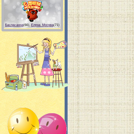
Басласанна
(66)
,
Елена_Москва
(71)