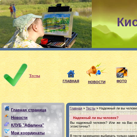
Ки
Мои девиз
Тесты
ГЛАВНАЯ
ФОТО
НОВОСТИ
Главная
»
Тесты
» Надежный ли вы челове
Главная страница
Новости
Надежный ли вы человек?
Вы надежный человек? Или же на Вас не
КЛУБ "Афалина"
эгоистичны?
Мои координаты
В тесте разрешено выбирать только один о