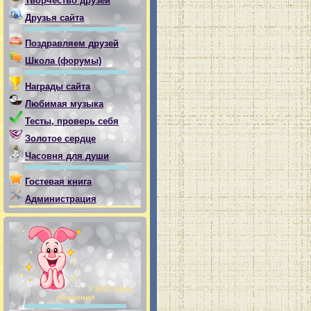
Творчество друзей
Друзья сайта
Поздравляем друзей
Школа (форумы)
Награды сайта
Любимая музыка
Тесты, проверь себя
Золотое сердце
Часовня для души
Гостевая книга
Администрация
У НАС День
рождения