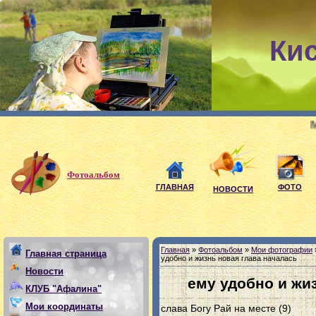
Ки
Мои девиз:
Фотоальбом
ГЛАВНАЯ
ФОТО
НОВОСТИ
Главная
»
Фотоальбом
»
Мои фотографии
Главная страница
удобно и жизнь новая глава началась
Новости
ему удобно и жи
КЛУБ "Афалина"
Мои координаты
слава Богу Рай на месте (9)