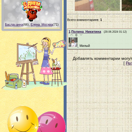
Всего комментариев
:
1
Басласанна
(66)
,
Елена_Москва
(71)
1
Полина_Никитина
(29.06.2024 01:12)
0
Милый
Добавлять комментарии могут
[
Ре