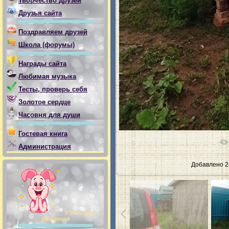
Творчество друзей
Друзья сайта
Поздравляем друзей
Школа (форумы)
Награды сайта
Любимая музыка
Тесты, проверь себя
Золотое сердце
Часовня для души
Гостевая книга
Администрация
Добавлено
2
У НАС День
рождения