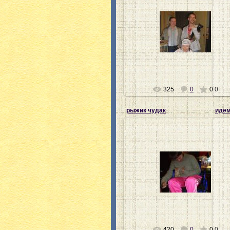
22.07.2012
Ната-хозяйка
325
0
0.0
рыжик чудак
идем
22.07.2012
Ната-хозяйка
420
0
0.0