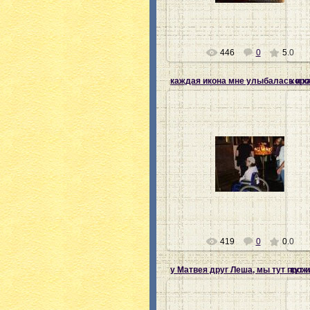
446
0
5.0
хоро
22.07.2012
Ната-хозяйка
419
0
0.0
тут 