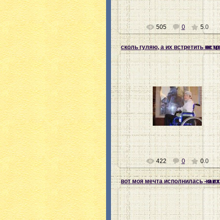
505
0
5.0
28.07.2012
Ната-хозяйка
422
0
0.0