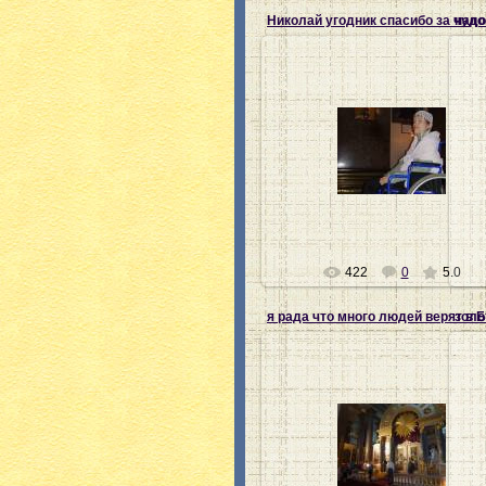
Николай угодник спасибо за чудо
28.07.2012
Ната-хозяйка
422
0
5.0
я рада что много людей верят в 
золо
28.07.2012
Ната-хозяйка