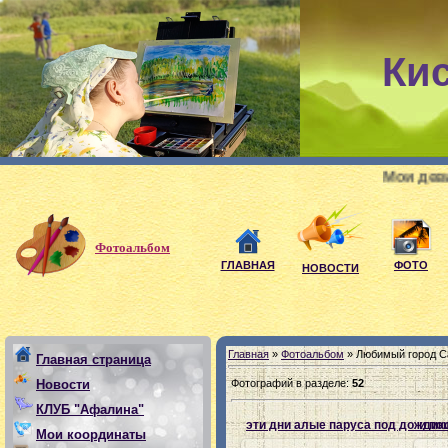
Ки
Мои девиз: если, любишь Христа – во
Фотоальбом
ГЛАВНАЯ
ФОТО
НОВОСТИ
Главная
»
Фотоальбом
» Любимый город С
Главная страница
Фотографий в разделе
:
52
Новости
КЛУБ "Афалина"
эти дни алые паруса под дождик
и по
Мои координаты