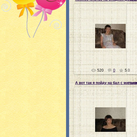
28.07.2012
Ната-хозяйка
520
0
5.0
А вот так я пойду на бал с милым
тако
28.07.2012
Ната-хозяйка