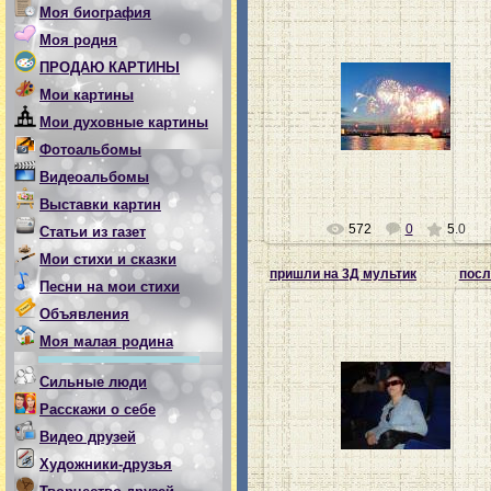
Моя биография
Моя родня
ПРОДАЮ КАРТИНЫ
28.07.2012
Мои картины
Мои духовные картины
Ната-хозяйка
Фотоальбомы
Видеоальбомы
Выставки картин
572
0
5.0
Статьи из газет
Мои стихи и сказки
пришли на 3Д мультик
посл
Песни на мои стихи
Объявления
Моя малая родина
Сильные люди
28.07.2012
Расскажи о себе
Ната-хозяйка
Видео друзей
Художники-друзья