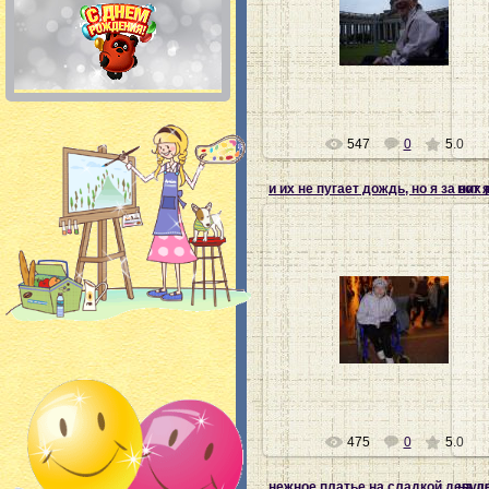
28.07.2012
Ната-хозяйка
547
0
5.0
и их не пугает дождь, но я за них
вот 
28.07.2012
Ната-хозяйка
475
0
5.0
нежное платье на сладкой девуш
на д