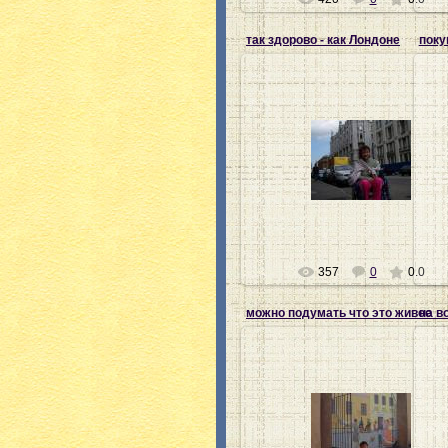
так здорово - как Лондоне
поку
21.07.2012
Ната-хозяйка
357
0
0.0
можно подумать что это живое
на в
21.07.2012