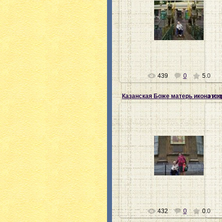
28.07.2012
Ната-хозяйка
439
0
5.0
Казанская Боже матерь икона и 
это 
28.07.2012
Ната-хозяйка
432
0
0.0