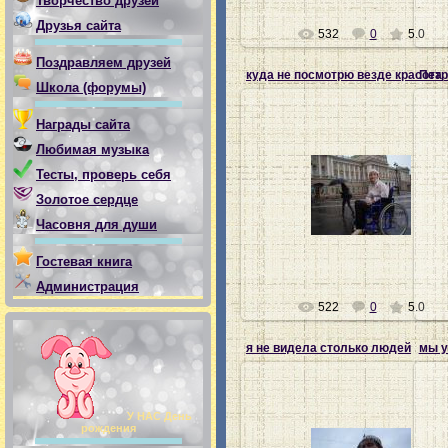
Творчество друзей
Друзья сайта
532
0
5.0
Поздравляем друзей
куда не посмотрю везде красота
Петр
Школа (форумы)
Награды сайта
Любимая музыка
Тесты, проверь себя
28.07.2012
Золотое сердце
Ната-хозяйка
Часовня для души
Гостевая книга
Администрация
522
0
5.0
я не видела столько людей
мы у
У НАС День
рождения