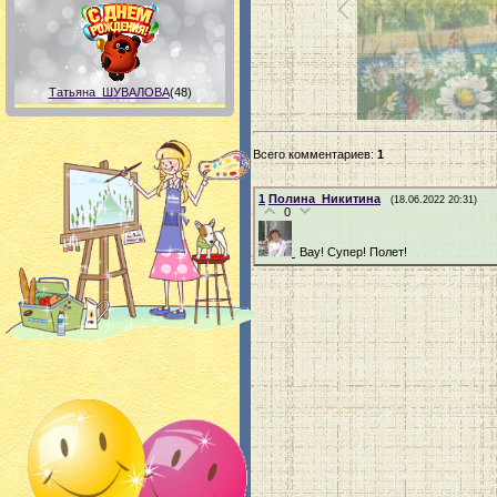
Татьяна_ШУВАЛОВА
(48)
Всего комментариев
:
1
1
Полина_Никитина
(18.06.2022 20:31)
0
Вау! Супер! Полет!