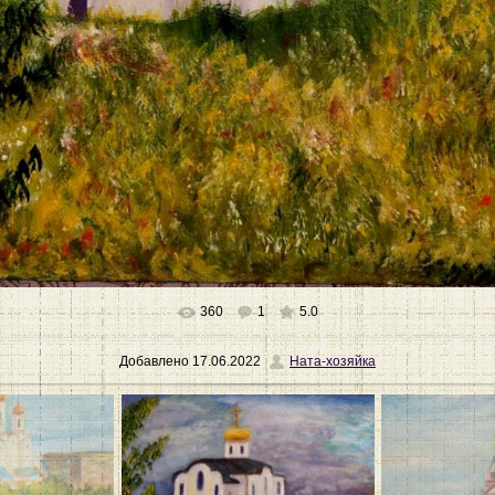
360
1
5.0
Добавлено
17.06.2022
Ната-хозяйка