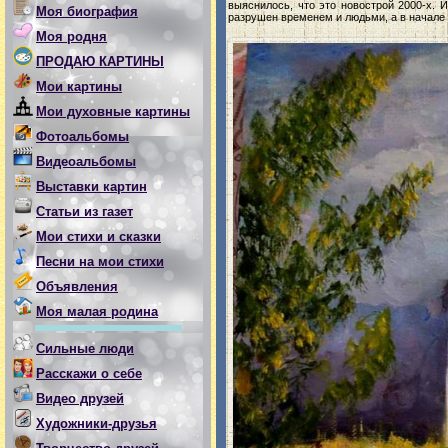
выяснилось, что это новострой 2000-х. 
Моя биография
разрушен временем и людьми, а в начале 
Моя родня
ПРОДАЮ КАРТИНЫ
Мои картины
Мои духовные картины
Фотоальбомы
Видеоальбомы
Выставки картин
Статьи из газет
Мои стихи и сказки
Песни на мои стихи
Объявления
Моя малая родина
Сильные люди
Расскажи о себе
Видео друзей
Художники-друзья