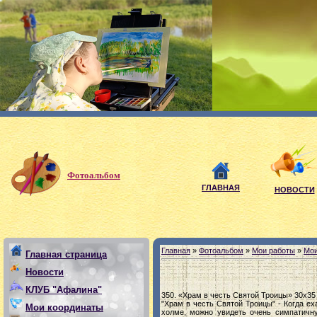
Фотоальбом
ГЛАВНАЯ
НОВОСТИ
Главная
»
Фотоальбом
»
Мои работы
»
Мои
Главная страница
Новости
КЛУБ "Афалина"
350. «Храм в честь Святой Троицы» 30х35 х
"Храм в честь Святой Троицы" - Когда ех
Мои координаты
холме, можно увидеть очень симпатичну