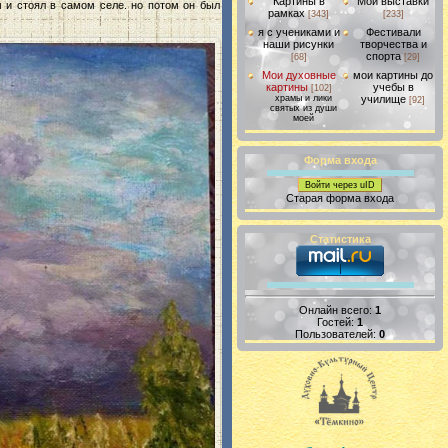
Картины в
Мои выставки
м и стоял в самом селе. но потом он был
рамках
[343]
[233]
я с учениками и
Фестивали
наши рисунки
творчества и
спорта
[68]
[29]
Мои духовные
мои картины до
картины
учебы в
[102]
храмы и лики
училище
[92]
святых из души
моей
Форма входа
Войти через uID
Старая форма входа
Статистика
Онлайн всего:
1
Гостей:
1
Пользователей:
0