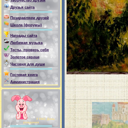
Творчество друзей
Друзья сайта
Поздравляем друзей
Школа (форумы)
Награды сайта
Любимая музыка
Тесты, проверь себя
Золотое сердце
Часовня для души
Гостевая книга
Администрация
У НАС День
рождения