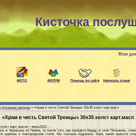
Кисточка послу
Мои девиз: если, лю
ФОТО
ФОРУМ
Помощь по сайту
Написать отзыв
 духовные картины
» «Храм в честь Святой Троицы» 30х35 холст карт.масл
«Храм в честь Святой Троицы» 30х35 холст карт.масл
олст карт, масло – июнь2022....
ать в Чернушку из Перми, то после того, как проедете Барду, в селе Печьмень, слев
ю церковь в новгородском стиле. Мы сначала подумали: боже, какая красота сох