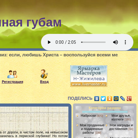
шная губам
бишь Христа – воспользуйся всеми мелочами делать добро,
Регистрация
Вход
ПОДЕЛИСЬ
Категории раздела
Наброски
Мои друзья,
[400]
коллеги
[180]
Мои проданные
Мои награды и
и подаренные
достижения
[94]
а от дороги, в чистом поле, на невысоком
работы
[186]
ранилась в пермской глубинке! Но потом