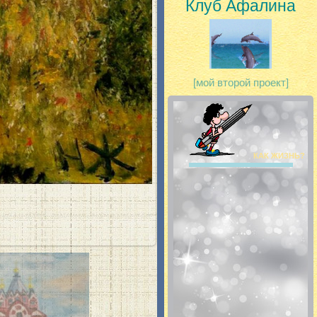
Клуб Афалина
[мой второй проект]
КАК ЖИЗНЬ?