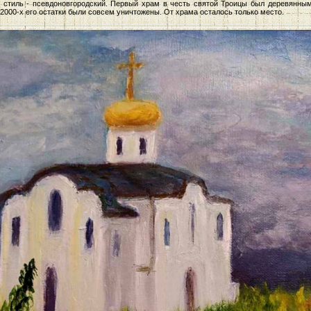
И стиль - псевдоновгородский. Первый храм в честь святой Троицы был деревянны
2000-х его остатки были совсем уничтожены. От храма осталось только место.