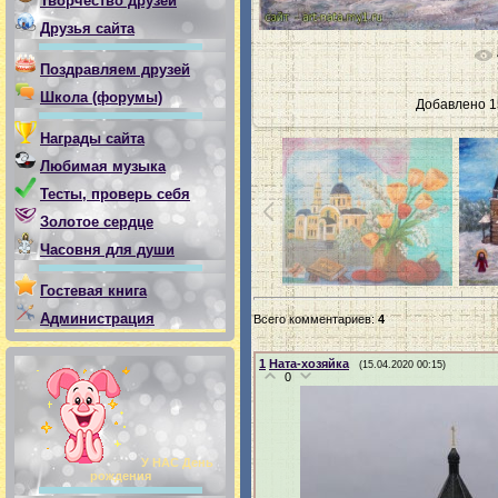
Творчество друзей
Друзья сайта
Поздравляем друзей
Школа (форумы)
Добавлено
1
Награды сайта
Любимая музыка
Тесты, проверь себя
Золотое сердце
Часовня для души
Гостевая книга
Администрация
Всего комментариев
:
4
1
Ната-хозяйка
(15.04.2020 00:15)
0
У НАС День
рождения