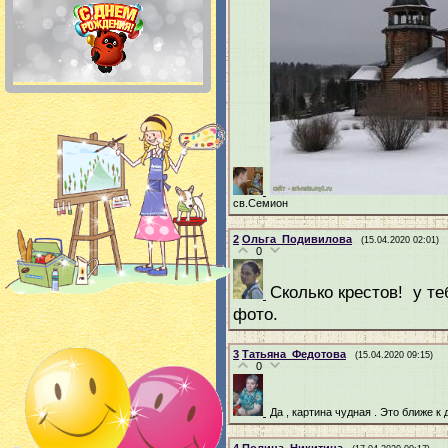
св.Семион
2
Ольга_Подивилова
(15.04.2020 02:01)
0
Сколько крестов! у те
фото.
3
Татьяна_Федотова
(15.04.2020 09:15)
0
Да , картина чудная . Это ближе к 