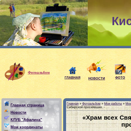
Ки
Мои де
Фотоальбом
ГЛАВНАЯ
ФОТО
НОВОСТИ
Главная
»
Фотоальбом
»
Мои работы
»
Мои
Главная страница
Сибирской просиявших. -
Новости
«Храм всех Св
КЛУБ "Афалина"
пр
Мои координаты