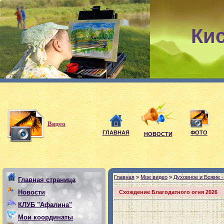
Ки
Мои девиз: 
Видео
ГЛАВНАЯ
ФОТО
НОВОСТИ
Главная
»
Мое видео
»
Духовное и Божие -
Главная страница
Новости
Схождение Благодатного огня 2026
КЛУБ "Афалина"
Мои координаты