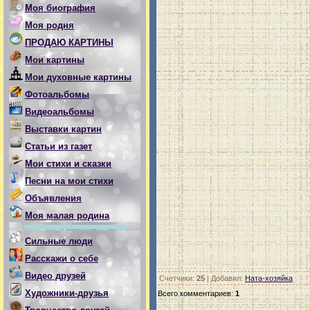
Моя биография
Моя родня
ПРОДАЮ КАРТИНЫ
Мои картины
Мои духовные картины
Фотоальбомы
Видеоальбомы
Выставки картин
Статьи из газет
Мои стихи и сказки
Песни на мои стихи
Объявления
Моя малая родина
Сильные люди
Расскажи о себе
Видео друзей
Счетчики
:
25
|
Добавил
:
Ната-хозяйка
Художники-друзья
Всего комментариев
:
1