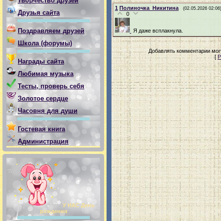
Творчество друзей
1
Полиночка_Никитина
(02.05.2026 02:06
Друзья сайта
0
Поздравляем друзей
Я даже всплакнула.
Школа (форумы)
Добавлять комментарии могу
[
Р
Награды сайта
Любимая музыка
Тесты, проверь себя
Золотое сердце
Часовня для души
Гостевая книга
Администрация
У НАС День
рождения