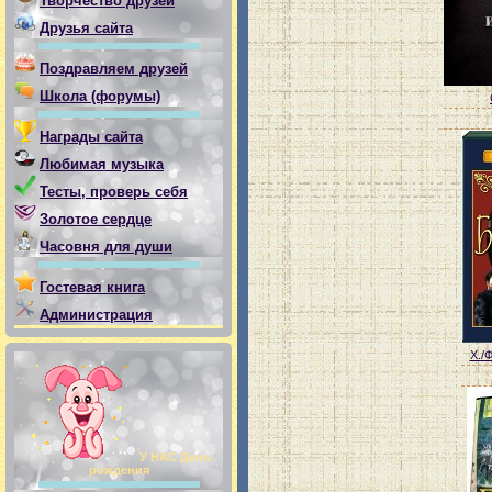
Творчество друзей
Друзья сайта
Поздравляем друзей
Школа (форумы)
Награды сайта
Любимая музыка
Тесты, проверь себя
Золотое сердце
Часовня для души
Гостевая книга
Администрация
Х./Ф
У НАС День
рождения