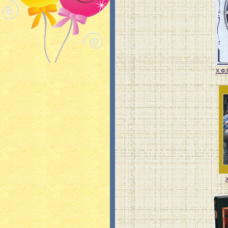
Х.Ф.
Х