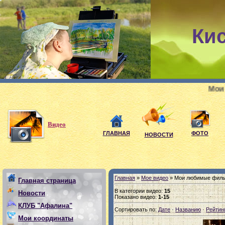
Ки
Мои девиз: если, любишь 
Видео
ГЛАВНАЯ
ФОТО
НОВОСТИ
Главная
»
Мое видео
» Мои любимые филь
Главная страница
В категории видео
:
15
Новости
Показано видео
:
1-15
КЛУБ "Афалина"
Сортировать по
:
Дате
·
Названию
·
Рейтин
Мои координаты