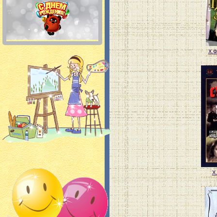
Х.Ф
Х.