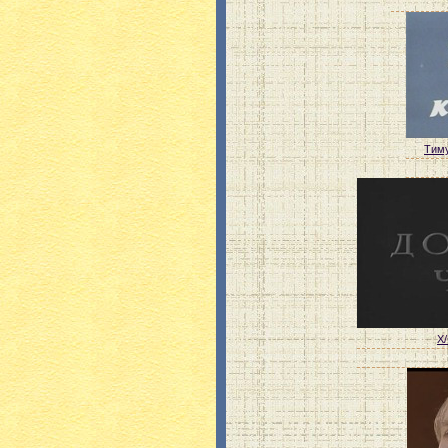
Тиму
Х/