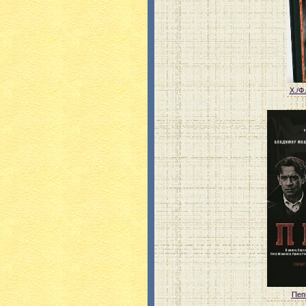
Х./Ф
Пепе