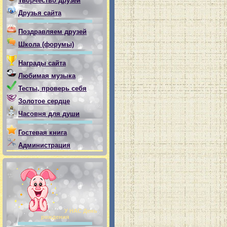
Творчество друзей
Друзья сайта
Поздравляем друзей
Школа (форумы)
Награды сайта
Любимая музыка
Тесты, проверь себя
Золотое сердце
Часовня для души
Гостевая книга
Администрация
У НАС День
рождения