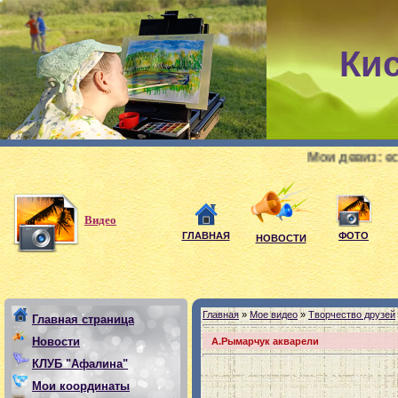
Ки
Мои девиз: если, любишь
Видео
ГЛАВНАЯ
ФОТО
НОВОСТИ
Главная
»
Мое видео
»
Творчество друзей
Главная страница
Новости
А.Рымарчук акварели
КЛУБ "Афалина"
Мои координаты