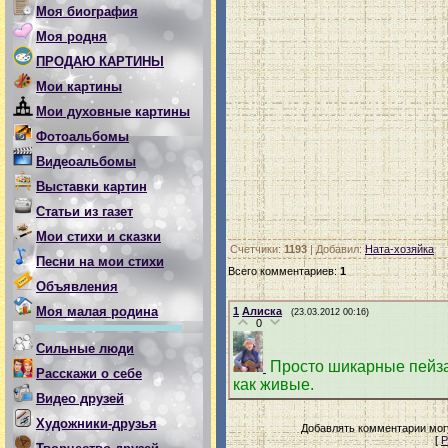
Моя биография
Моя родня
ПРОДАЮ КАРТИНЫ
Мои картины
Мои духовные картины
Фотоальбомы
Видеоальбомы
Выставки картин
Статьи из газет
Мои стихи и сказки
Счетчики
:
1193
|
Добавил
:
Ната-хозяйка
Песни на мои стихи
Всего комментариев
:
1
Объявления
Моя малая родина
1
Алиска
(23.03.2012 00:16)
0
Сильные люди
Просто шикарные пейза
Расскажи о себе
как живые.
Видео друзей
Художники-друзья
Добавлять комментарии могу
[
Р