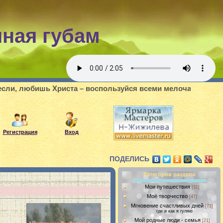
шная губам
ь Христа – воспользуйся всеми мелочами делать добро, мож
Регистрация
Вход
ПОДЕЛИСЬ
Категории раздела
Мои путешествия
[31]
Моё творчество
[47]
Мгновение счастливых дней
[73]
где и как я гуляю
Мой родные люди - семья
[21]