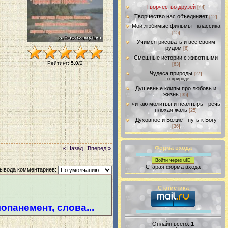
Творчество друзей
[44]
Творчество нас объединяет
[12]
Мои любимые фильмы - классика
[15]
Учимся рисовать и все своим
трудом
[6]
Смешные истории с животными
Рейтинг
:
5.0
/
2
[63]
Чудеса природы
[27]
о природе
Душевные клипы про любовь и
жизнь
[35]
читаю молитвы и псалтырь - речь
плохая жаль
[25]
Духовное и Божие - путь к Богу
[36]
Форма входа
« Назад
|
Вперед »
Войти через uID
Старая форма входа
ывода комментариев:
Статистика
опанемент, слова...
Онлайн всего:
1