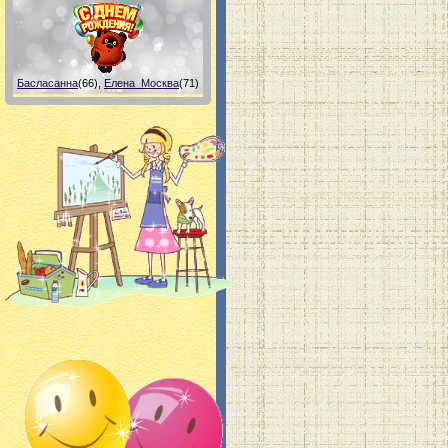
Басласанна
(66)
,
Елена_Москва
(71)