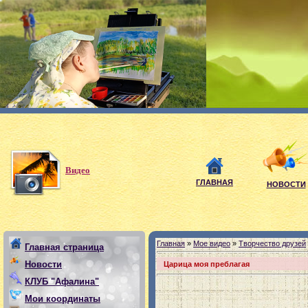
Видео
ГЛАВНАЯ
НОВОСТИ
Главная
»
Мое видео
»
Творчество друзей
Главная страница
Новости
Царица моя преблагая
КЛУБ "Афалина"
Мои координаты