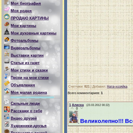
Моя биография
Моя родня
ПРОДАЮ КАРТИНЫ
Мои картины
Мои духовные картины
Фотоальбомы
Видеоальбомы
Выставки картин
Статьи из газет
Мои стихи и сказки
Песни на мои стихи
Объявления
Счетчики
:
821
|
Добавил
:
Ната-хозяйка
Моя малая родина
Всего комментариев
:
1
Сильные люди
1
Алиска
(23.03.2012 00:22)
0
Расскажи о себе
Видео друзей
Великолепно!!! Вс
Художники-друзья