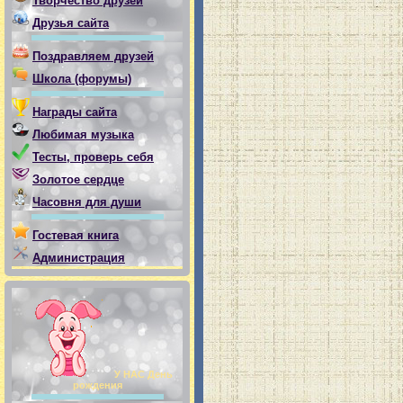
Творчество друзей
Друзья сайта
Поздравляем друзей
Школа (форумы)
Награды сайта
Любимая музыка
Тесты, проверь себя
Золотое сердце
Часовня для души
Гостевая книга
Администрация
У НАС День
рождения