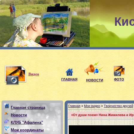
Ки
Мои девиз
Видео
ГЛАВНАЯ
ФОТО
НОВОСТИ
Главная
»
Мое видео
»
Творчество друзей
Главная страница
Новости
«От души поем» Нина Жижилева и Ир
КЛУБ "Афалина"
Мои координаты