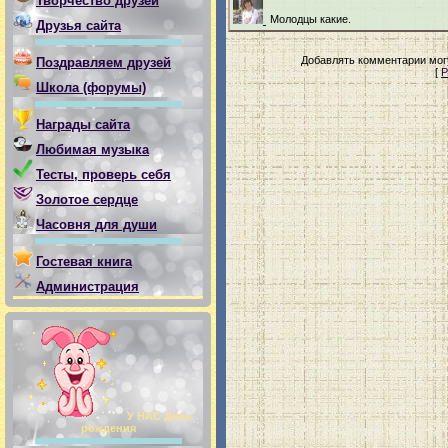
Творчество друзей
Молодцы какие.
Друзья сайта
Добавлять комментарии могу
Поздравляем друзей
[
Р
Школа (форумы)
Награды сайта
Любимая музыка
Тесты, проверь себя
Золотое сердце
Часовня для души
Гостевая книга
Администрация
У НАС День
рождения