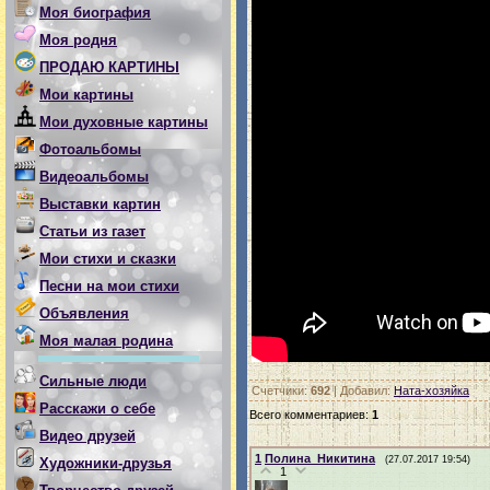
Моя биография
Моя родня
ПРОДАЮ КАРТИНЫ
Мои картины
Мои духовные картины
Фотоальбомы
Видеоальбомы
Выставки картин
Статьи из газет
Мои стихи и сказки
Песни на мои стихи
Объявления
Моя малая родина
Сильные люди
Счетчики
:
692
|
Добавил
:
Ната-хозяйка
Расскажи о себе
Всего комментариев
:
1
Видео друзей
1
Полина_Никитина
(27.07.2017 19:54)
Художники-друзья
1